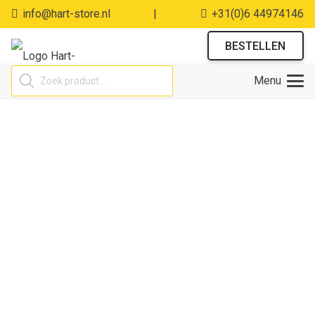
info@hart-store.nl
|
+31(0)6 44974146
BESTELLEN
Producten
Menu
zoeken