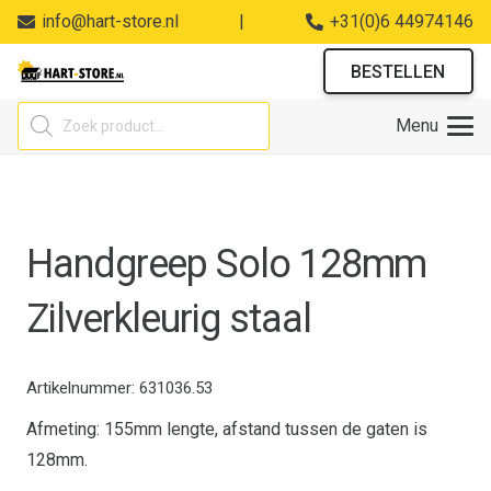
info@hart-store.nl
|
+31(0)6 44974146
BESTELLEN
Producten
Menu
zoeken
Handgreep Solo 128mm
Zilverkleurig staal
Artikelnummer:
631036.53
Afmeting: 155mm lengte, afstand tussen de gaten is
128mm.