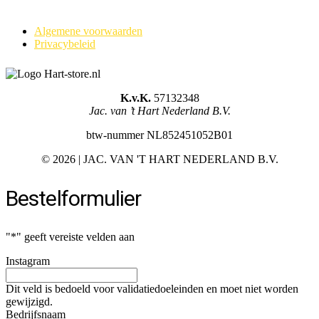
Algemene voorwaarden
Privacybeleid
K.v.K.
57132348
Jac. van ’t Hart Nederland B.V.
btw-nummer NL852451052B01
©
2026 | JAC. VAN 'T HART NEDERLAND B.V.
Bestelformulier
"
*
" geeft vereiste velden aan
Instagram
Dit veld is bedoeld voor validatiedoeleinden en moet niet worden
gewijzigd.
Bedrijfsnaam