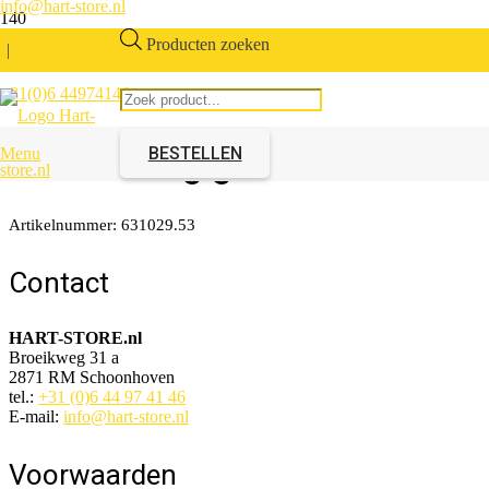
info@hart-store.nl
Producten zoeken
|
+31(0)6 44974146
Handgreep T-stang 224mm
Zilverkleurig geborsteld staal
BESTELLEN
Menu
Artikelnummer:
631029.53
Contact
HART-STORE.nl
Broeikweg 31 a
2871 RM Schoonhoven
tel.:
+31 (0)6 44 97 41 46
E-mail:
info@hart-store.nl
Voorwaarden