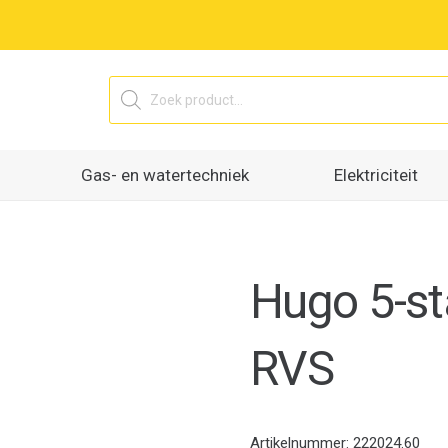
Producten
zoeken
Gas- en watertechniek
Elektriciteit
Hugo 5-s
RVS
Artikelnummer:
222024.60