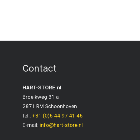
Contact
HART-STORE.nl
Broeikweg 31 a
2871 RM Schoonhoven
tel.:
+31 (0)6 44 97 41 46
E-mail:
info@hart-store.nl