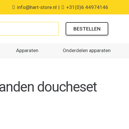
info@hart-store.nl
|
+31(0)6 44974146
BESTELLEN
Apparaten
Onderdelen apparaten
tanden doucheset