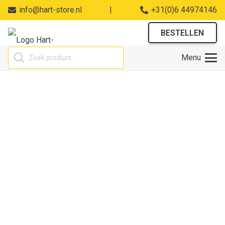
info@hart-store.nl
|
+31(0)6 44974146
BESTELLEN
Producten
Menu
zoeken