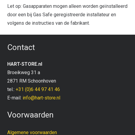
Let op: Gasapparaten mogen alleen worden geïnstalleerd
door een bij Gas Safe geregistreerde installateur en
volgens de instructies van de fabrikant.
Contact
HART-STORE.nl
Broeikweg 31 a
2871 RM Schoonhoven
tel.:
+31 (0)6 44 97 41 46
E-mail:
info@hart-store.nl
Voorwaarden
Algemene voorwaarden