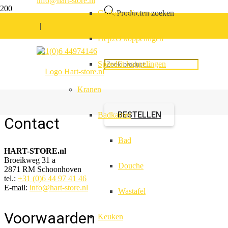
info@hart-store.nl
Gaskoppelingen
Producten zoeken
|
Hep2O koppelingen
Inbouw toiletslot bruin
+31(0)6 44974146
Speedfit koppelingen
Kranen
Artikelnummer:
632001.01
BESTELLEN
Badkamer
Contact
Bad
HART-STORE.nl
Broeikweg 31 a
Douche
2871 RM Schoonhoven
tel.:
+31 (0)6 44 97 41 46
E-mail:
info@hart-store.nl
Wastafel
Voorwaarden
Keuken