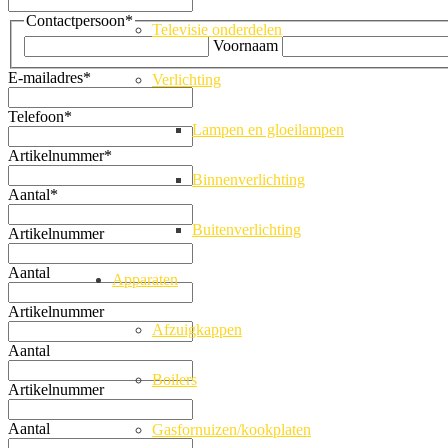
Contactpersoon
*
Televisie onderdelen
Voornaam
E-mailadres
*
Verlichting
Telefoon
*
Lampen en gloeilampen
Artikelnummer
*
Binnenverlichting
Aantal
*
Buitenverlichting
Artikelnummer
Aantal
Apparaten
Artikelnummer
Afzuigkappen
Aantal
Boilers
Artikelnummer
Aantal
Gasfornuizen/kookplaten