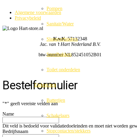
Pompen
Algemene voorwaarden
Privacybeleid
Sanitair/Water
K.v.K.
57132348
Slangverbinders
Jac. van ’t Hart Nederland B.V.
Spoelbakken
btw-nummer NL852451052B01
Toilet onderdelen
Bestelformulier
Elektriciteit
Batterijen
"
*
" geeft vereiste velden aan
Name
Schakelaars
Dit veld is bedoeld voor validatiedoeleinden en moet niet worden gew
Stopcontacten/stekkers
Bedrijfsnaam