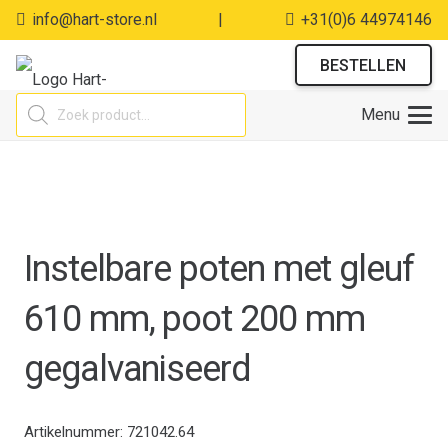
info@hart-store.nl
|
+31(0)6 44974146
BESTELLEN
Producten
Menu
zoeken
Instelbare poten met gleuf
610 mm, poot 200 mm
gegalvaniseerd
Artikelnummer:
721042.64