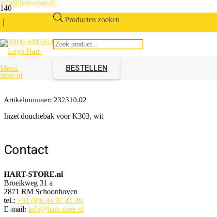
info@hart-store.nl
Producten zoeken
|
+31(0)6 44974146
Inzet douchebak voor K303,
wit
BESTELLEN
Menu
Artikelnummer:
232310.02
Inzet douchebak voor K303, wit
Contact
HART-STORE.nl
Broeikweg 31 a
2871 RM Schoonhoven
tel.:
+31 (0)6 44 97 41 46
E-mail:
info@hart-store.nl