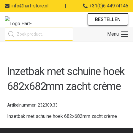
info@hart-store.nl
|
+31(0)6 44974146
BESTELLEN
Producten
Menu
zoeken
Inzetbak met schuine hoek
682x682mm zacht crème
Artikelnummer:
232309.33
Inzetbak met schuine hoek 682x682mm zacht crème