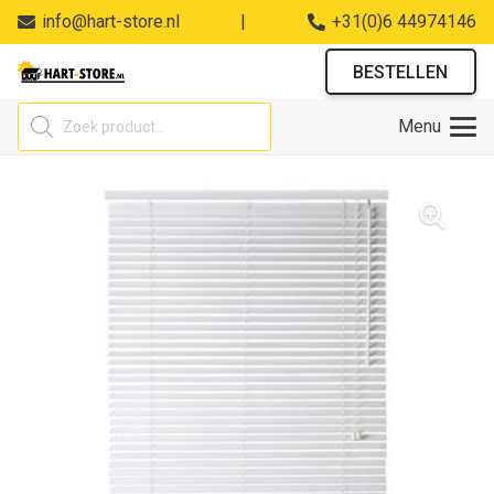
info@hart-store.nl
|
+31(0)6 44974146
BESTELLEN
Producten
Menu
zoeken