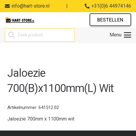
info@hart-store.nl
|
+31(0)6 44974146
BESTELLEN
Producten
Menu
zoeken
Jaloezie
700(B)x1100mm(L) Wit
Artikelnummer:
641512.02
Jaloezie 700mm x 1100mm wit