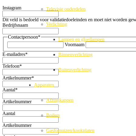
Instagram
Televisie onderdelen
Dit veld is bedoeld voor validatiedoeleinden en moet niet worden gew
Verlichting
Bedrijfsnaam
Contactpersoon
*
Lampen en gloeilampen
Voornaam
E-mailadres
*
Binnenverlichting
Telefoon
*
Buitenverlichting
Artikelnummer
*
Apparaten
Aantal
*
Afzuigkappen
Artikelnummer
Aantal
Boilers
Artikelnummer
Gasfornuizen/kookplaten