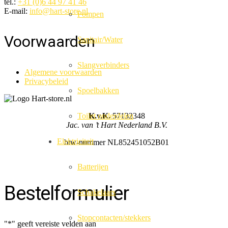
tel.:
+31 (0)6 44 97 41 46
E-mail:
info@hart-store.nl
Pompen
Voorwaarden
Sanitair/Water
Slangverbinders
Algemene voorwaarden
Privacybeleid
Spoelbakken
K.v.K.
57132348
Toilet onderdelen
Jac. van ’t Hart Nederland B.V.
Elektriciteit
btw-nummer NL852451052B01
Batterijen
Bestelformulier
Schakelaars
Stopcontacten/stekkers
"
*
" geeft vereiste velden aan