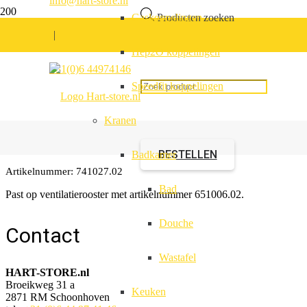
info@hart-store.nl
Gaskoppelingen
Producten zoeken
|
Hep2O koppelingen
Buitenkap voor ventila
+31(0)6 44974146
Speedfit koppelingen
Wit
Kranen
BESTELLEN
Badkamer
Artikelnummer:
741027.02
Bad
Past op ventilatierooster met artikelnummer 651006.02.
Douche
Contact
Wastafel
HART-STORE.nl
Broeikweg 31 a
Keuken
2871 RM Schoonhoven