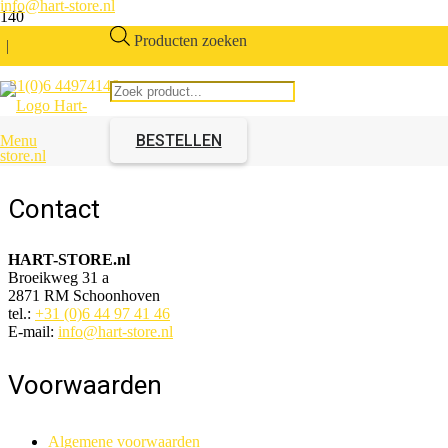
info@hart-store.nl
Producten zoeken
|
+31(0)6 44974146
Deurbeslag Satijn nikkel
BESTELLEN
Menu
Artikelnummer:
631108.00
Contact
HART-STORE.nl
Broeikweg 31 a
2871 RM Schoonhoven
tel.:
+31 (0)6 44 97 41 46
E-mail:
info@hart-store.nl
Voorwaarden
Algemene voorwaarden