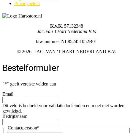
Privacybeleid
K.v.K.
57132348
Jac. van ’t Hart Nederland B.V.
btw-nummer NL852451052B01
©
2026 | JAC. VAN 'T HART NEDERLAND B.V.
Bestelformulier
"
*
" geeft vereiste velden aan
Email
Dit veld is bedoeld voor validatiedoeleinden en moet niet worden
gewijzigd.
Bedrijfsnaam
Contactpersoon
*