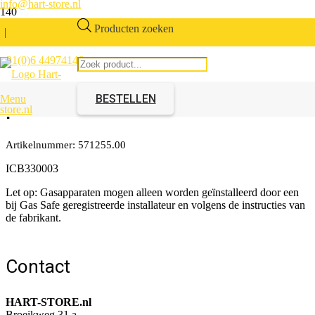
info@hart-store.nl
Producten zoeken
|
+31(0)6 44974146
Morco Knop –
potentiometer/controle
BESTELLEN
Menu
Artikelnummer:
571255.00
ICB330003
Let op: Gasapparaten mogen alleen worden geïnstalleerd door een
bij Gas Safe geregistreerde installateur en volgens de instructies van
de fabrikant.
Contact
HART-STORE.nl
Broeikweg 31 a