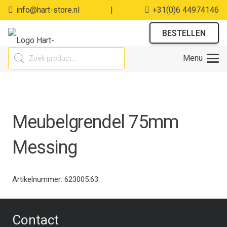
info@hart-store.nl
|
+31(0)6 44974146
BESTELLEN
Producten
Menu
zoeken
Meubelgrendel 75mm
Messing
Artikelnummer:
623005.63
Contact