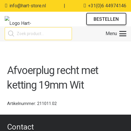
info@hart-store.nl
|
+31(0)6 44974146
BESTELLEN
Producten
Menu
zoeken
Afvoerplug recht met
ketting 19mm Wit
Artikelnummer:
211011.02
Contact