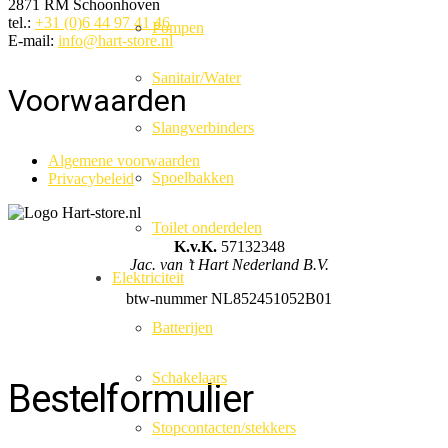
2871 RM Schoonhoven
tel.:
+31 (0)6 44 97 41 46
Pompen
E-mail:
info@hart-store.nl
Sanitair/Water
Voorwaarden
Slangverbinders
Algemene voorwaarden
Spoelbakken
Privacybeleid
Toilet onderdelen
K.v.K.
57132348
Jac. van ’t Hart Nederland B.V.
Elektriciteit
btw-nummer NL852451052B01
Batterijen
Schakelaars
Bestelformulier
Stopcontacten/stekkers