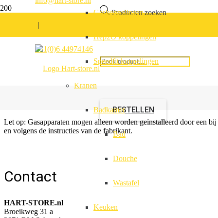
info@hart-store.nl
Gaskoppelingen
Producten zoeken
|
Hep2O koppelingen
Morco Pompkop
+31(0)6 44974146
Speedfit koppelingen
Kranen
Artikelnummer:
571119.00
MCB3120 Geschikt voor FEB24ED3*
BESTELLEN
Badkamer
Let op: Gasapparaten mogen alleen worden geïnstalleerd door een bij G
en volgens de instructies van de fabrikant.
Bad
Douche
Contact
Wastafel
HART-STORE.nl
Keuken
Broeikweg 31 a