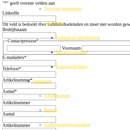
"
*
" geeft vereiste velden aan
Televisie onderdelen
LinkedIn
Verlichting
Dit veld is bedoeld voor validatiedoeleinden en moet niet worden gew
Bedrijfsnaam
Lampen en gloeilampen
Contactpersoon
*
Voornaam
Binnenverlichting
E-mailadres
*
Buitenverlichting
Telefoon
*
Artikelnummer
*
Apparaten
Aantal
*
Afzuigkappen
Artikelnummer
Boilers
Aantal
Gasfornuizen/kookplaten
Artikelnummer