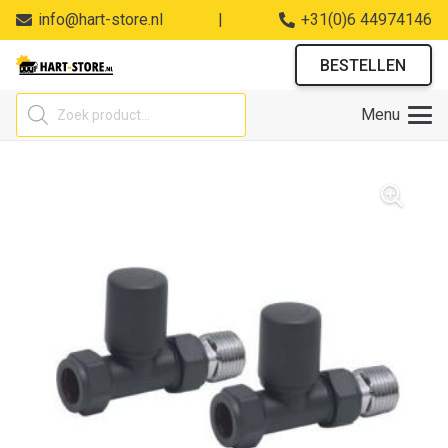
info@hart-store.nl
|
+31(0)6 44974146
BESTELLEN
Producten
Menu
zoeken