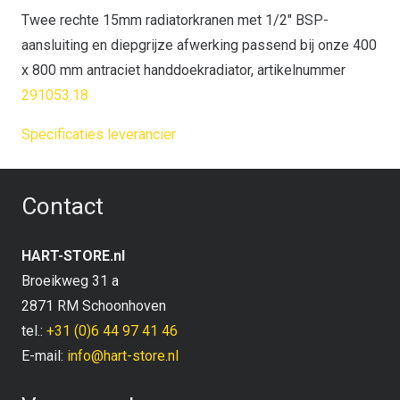
Twee rechte 15mm radiatorkranen met 1/2″ BSP-
aansluiting en diepgrijze afwerking passend bij onze 400
x 800 mm antraciet handdoekradiator, artikelnummer
291053.18
Specificaties leverancier
Contact
HART-STORE.nl
Broeikweg 31 a
2871 RM Schoonhoven
tel.:
+31 (0)6 44 97 41 46
E-mail:
info@hart-store.nl