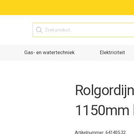
Producten
zoeken
Gas- en watertechniek
Elektriciteit
Rolgordi
1150mm l
Artikelnummer:
641405.32