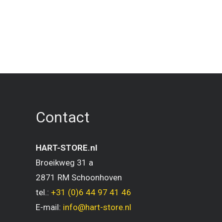
Contact
HART-STORE.nl
Broeikweg 31 a
2871 RM Schoonhoven
tel.:
+31 (0)6 44 97 41 46
E-mail:
info@hart-store.nl