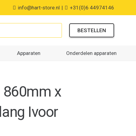
info@hart-store.nl
|
+31(0)6 44974146
BESTELLEN
Apparaten
Onderdelen apparaten
jn 860mm x
ang Ivoor