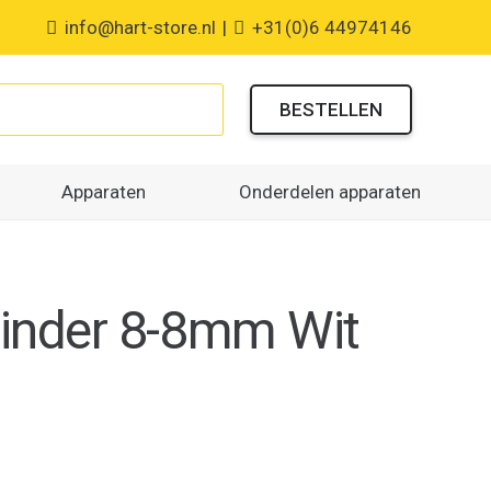
info@hart-store.nl
|
+31(0)6 44974146
BESTELLEN
Apparaten
Onderdelen apparaten
inder 8-8mm Wit