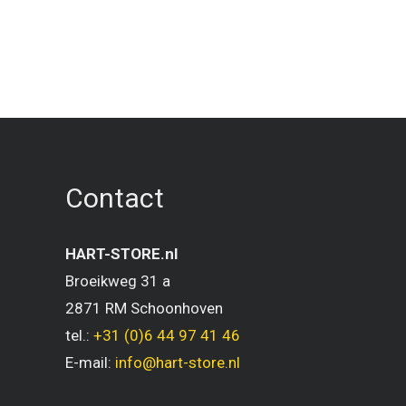
Contact
HART-STORE.nl
Broeikweg 31 a
2871 RM Schoonhoven
tel.:
+31 (0)6 44 97 41 46
E-mail:
info@hart-store.nl