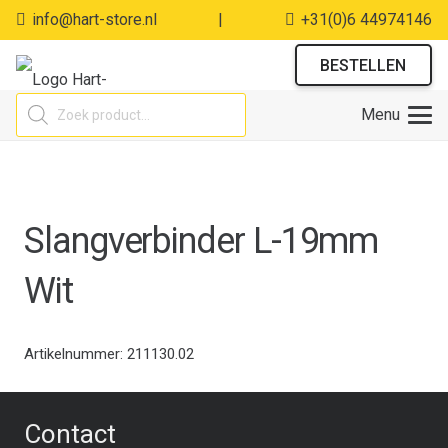
info@hart-store.nl
|
+31(0)6 44974146
BESTELLEN
Producten
Menu
zoeken
Slangverbinder L-19mm
Wit
Artikelnummer:
211130.02
Contact