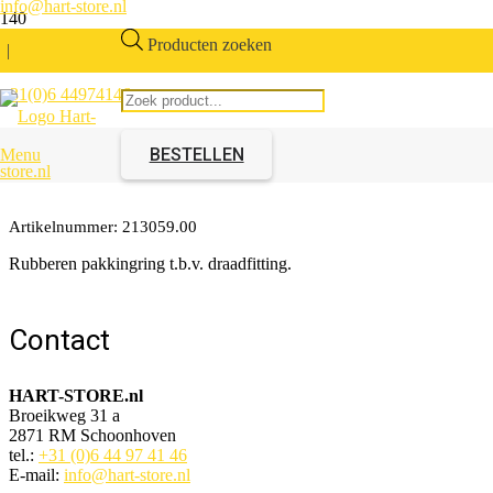
info@hart-store.nl
Producten zoeken
|
+31(0)6 44974146
Speedfit pakkingring per 20
stuks
BESTELLEN
Menu
Artikelnummer:
213059.00
Rubberen pakkingring t.b.v. draadfitting.
Contact
HART-STORE.nl
Broeikweg 31 a
2871 RM Schoonhoven
tel.:
+31 (0)6 44 97 41 46
E-mail:
info@hart-store.nl