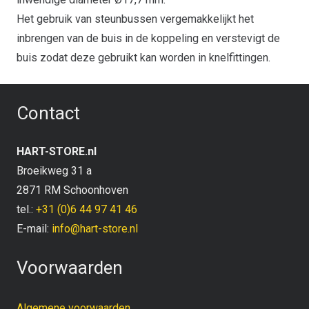
Het gebruik van steunbussen vergemakkelijkt het
inbrengen van de buis in de koppeling en verstevigt de
buis zodat deze gebruikt kan worden in knelfittingen.
Contact
HART-STORE.nl
Broeikweg 31 a
2871 RM Schoonhoven
tel.:
+31 (0)6 44 97 41 46
E-mail:
info@hart-store.nl
Voorwaarden
Algemene voorwaarden