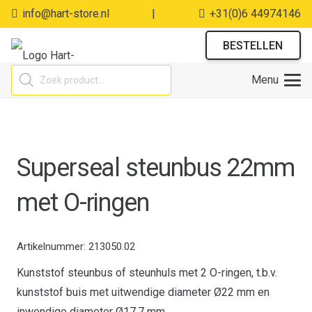
info@hart-store.nl
|
+31(0)6 44974146
BESTELLEN
Producten
Menu
zoeken
Superseal steunbus 22mm
met O-ringen
Artikelnummer:
213050.02
Kunststof steunbus of steunhuls met 2 O-ringen, t.b.v.
kunststof buis met uitwendige diameter Ø22 mm en
inwendige diameter Ø17,7 mm.