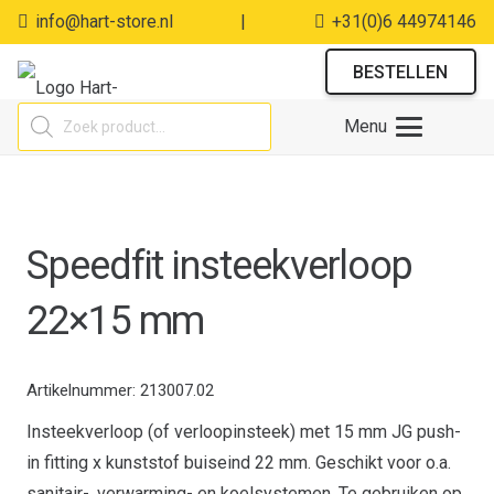
info@hart-store.nl
|
+31(0)6 44974146
BESTELLEN
Producten
Menu
zoeken
Speedfit insteekverloop
22×15 mm
Artikelnummer:
213007.02
Insteekverloop (of verloopinsteek) met 15 mm JG push-
in fitting x kunststof buiseind 22 mm. Geschikt voor o.a.
sanitair-, verwarming- en koelsystemen. Te gebruiken op