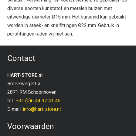
diverse soorten kunststof en metalen buizen met
uitwendige diameter Ø15 mm. Het buiseind kan gebruikt
worden in steek- en knelfittingen Ø22 mm. Gebruik in
persfittingen raden wij niet aan.
Contact
HART-STORE.nl
Broeikweg 31 a
2871 RM Schoonhoven
tel.:
+31 (0)6 44 97 41 46
E-mail:
info@hart-store.nl
Voorwaarden