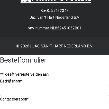
K.v.K.
57132348
Jac. van ’t Hart Nederland B.V.
btw-nummer NL852451052B01
©
2026 | JAC. VAN 'T HART NEDERLAND B.V.
Bestelformulier
"
*
" geeft vereiste velden aan
Bedrijfsnaam
Contactpersoon
*