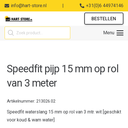
info@hart-store.nl
|
+31(0)6 44974146
BESTELLEN
Producten
Menu
zoeken
Speedfit pijp 15 mm op rol
van 3 meter
Artikelnummer:
213026.02
Speedfit waterslang 15 mm op rol van 3 mtr. wit [geschikt
voor koud & wam water]