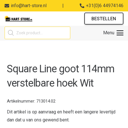
info@hart-store.nl
|
+31(0)6 44974146
BESTELLEN
Producten
Menu
zoeken
Square Line goot 114mm
verstelbare hoek Wit
Artikelnummer:
713014.02
Dit artikel is op aanvraag en heeft een langere levertijd
dan dat u van ons gewend bent.