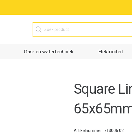
Producten
zoeken
Gas- en watertechniek
Elektriciteit
Square Li
65x65mm 
Artikelnummer:
713006.02