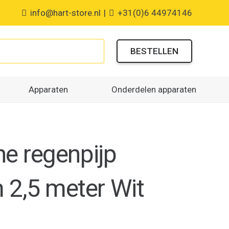
info@hart-store.nl
|
+31(0)6 44974146
BESTELLEN
Apparaten
Onderdelen apparaten
ne regenpijp
2,5 meter Wit