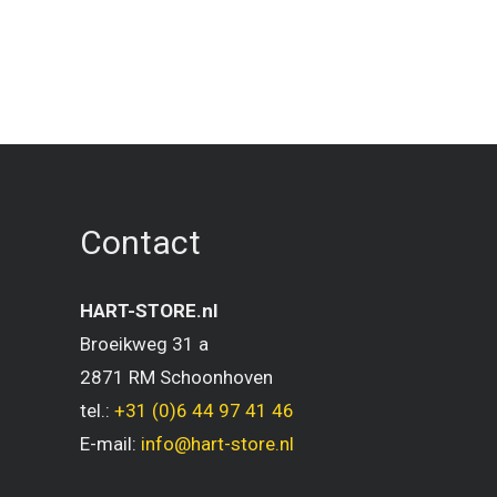
Contact
HART-STORE.nl
Broeikweg 31 a
2871 RM Schoonhoven
tel.:
+31 (0)6 44 97 41 46
E-mail:
info@hart-store.nl