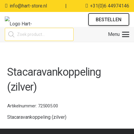
info@hart-store.nl
|
+31(0)6 44974146
BESTELLEN
Producten
Menu
zoeken
Stacaravankoppeling
(zilver)
Artikelnummer:
725005.00
Stacaravankoppeling (zilver)