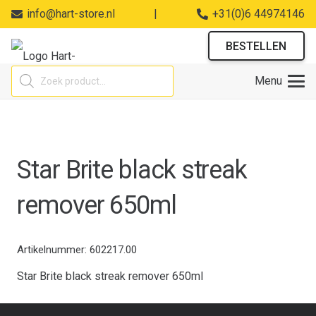
info@hart-store.nl
|
+31(0)6 44974146
BESTELLEN
Producten
Menu
zoeken
Star Brite black streak
remover 650ml
Artikelnummer:
602217.00
Star Brite black streak remover 650ml