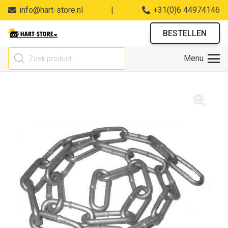
info@hart-store.nl
|
+31(0)6 44974146
BESTELLEN
Producten
Menu
zoeken