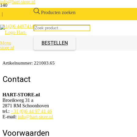
info@hart-store.nl
Producten zoeken
|
+31(0)6 44974146
Thermostaat-mengkraan
verticaal 45mm
BESTELLEN
Menu
Artikelnummer:
221003.65
Contact
HART-STORE.nl
Broeikweg 31 a
2871 RM Schoonhoven
tel.:
+31 (0)6 44 97 41 46
E-mail:
info@hart-store.nl
Voorwaarden