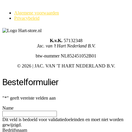
Algemene voorwaarden
Privacybeleid
K.v.K.
57132348
Jac. van ’t Hart Nederland B.V.
btw-nummer NL852451052B01
©
2026 | JAC. VAN 'T HART NEDERLAND B.V.
Bestelformulier
"
*
" geeft vereiste velden aan
Name
Dit veld is bedoeld voor validatiedoeleinden en moet niet worden
gewijzigd.
Bedrijfsnaam