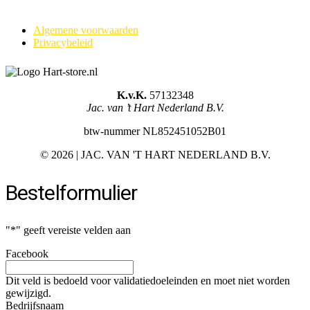
Algemene voorwaarden
Privacybeleid
K.v.K.
57132348
Jac. van ’t Hart Nederland B.V.
btw-nummer NL852451052B01
©
2026 | JAC. VAN 'T HART NEDERLAND B.V.
Bestelformulier
"
*
" geeft vereiste velden aan
Facebook
Dit veld is bedoeld voor validatiedoeleinden en moet niet worden
gewijzigd.
Bedrijfsnaam