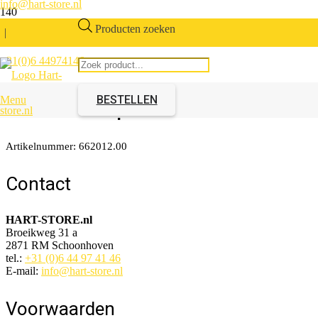
info@hart-store.nl
Producten zoeken
|
+31(0)6 44974146
Bedframe tweepersoons
met vaste poten 190x135cm
BESTELLEN
Menu
Artikelnummer:
662012.00
Contact
HART-STORE.nl
Broeikweg 31 a
2871 RM Schoonhoven
tel.:
+31 (0)6 44 97 41 46
E-mail:
info@hart-store.nl
Voorwaarden