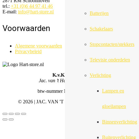
2871 RM Schoonhoven
tel.:
+31 (0)6 44 97 41 46
E-mail:
info@hart-store.nl
Batterijen
Voorwaarden
Schakelaars
Stopcontacten/stekkers
Algemene voorwaarden
Privacybeleid
Televisie onderdelen
K.v.K.
57132348
Verlichting
Jac. van ’t Hart Nederland B.V.
Lampen en
btw-nummer NL852451052B01
©
2026 | JAC. VAN 'T HART NEDERLAND B.V.
gloeilampen
Binnenverlichting
Buitenverlichting