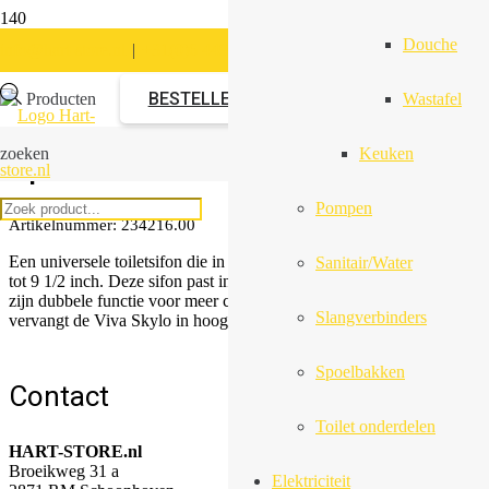
Douche
info@hart-store.nl
|
+31(0)6 44974146
Universeel binnenwerk
BESTELLEN
Producten
Wastafel
spoelbak
zoeken
Keuken
Pompen
Artikelnummer:
234216.00
Een universele toiletsifon die in hoogte verstelbaar is van 7 1/2 inch
Sanitair/Water
tot 9 1/2 inch. Deze sifon past in de meeste toiletten en zorgt door
zijn dubbele functie voor meer controle over het water. Dit product
Slangverbinders
vervangt de Viva Skylo in hoogte verstelbare sifon 7 1/2 tot 9″.
Spoelbakken
Contact
Toilet onderdelen
HART-STORE.nl
Broeikweg 31 a
Elektriciteit