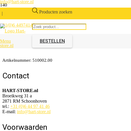
info@hart-store.nl
Producten zoeken
|
+31(0)6 44974146
Thermokoppel universeel
900mm
BESTELLEN
Menu
Artikelnummer:
510002.00
Contact
HART-STORE.nl
Broeikweg 31 a
2871 RM Schoonhoven
tel.:
+31 (0)6 44 97 41 46
E-mail:
info@hart-store.nl
Voorwaarden