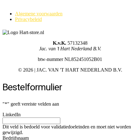
Algemene voorwaarden
Privacybeleid
K.v.K.
57132348
Jac. van ’t Hart Nederland B.V.
btw-nummer NL852451052B01
©
2026 | JAC. VAN 'T HART NEDERLAND B.V.
Bestelformulier
"
*
" geeft vereiste velden aan
LinkedIn
Dit veld is bedoeld voor validatiedoeleinden en moet niet worden
gewijzigd.
Bedrijfsnaam