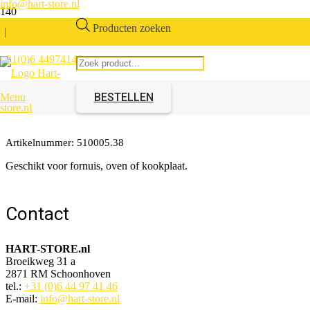
info@hart-store.nl
Producten zoeken
|
+31(0)6 44974146
Bedieningsknop universeel
Zilver
BESTELLEN
Menu
Artikelnummer:
510005.38
Geschikt voor fornuis, oven of kookplaat.
Contact
HART-STORE.nl
Broeikweg 31 a
2871 RM Schoonhoven
tel.:
+31 (0)6 44 97 41 46
E-mail:
info@hart-store.nl