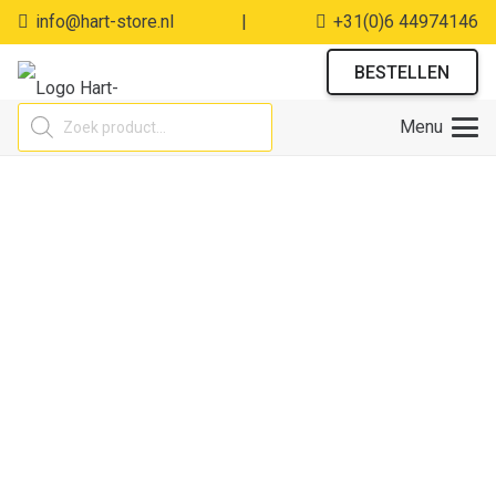
info@hart-store.nl
|
+31(0)6 44974146
BESTELLEN
Producten
Menu
zoeken