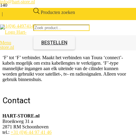
info@hart-store.nl
Producten zoeken
|
+31(0)6 44974146
Verbinder F naar F
BESTELLEN
Menu
Artikelnummer:
313207.00
‘F’ tot ‘F’ verbinder. Maakt het verbinden van Toura ‘connect’-
kabels mogelijk om extra kabellengtes te verkrijgen. ‘F’-type
mannelijke ingangen aan elk uiteinde van de cilinder kunnen
worden gebruikt voor satelliet-, tv- en radiosignalen. Alleen voor
gebruik binnenshuis.
Contact
HART-STORE.nl
Broeikweg 31 a
2871 RM Schoonhoven
tel.:
+31 (0)6 44 97 41 46