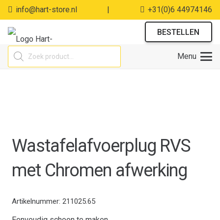
info@hart-store.nl
|
+31(0)6 44974146
BESTELLEN
Producten
Menu
zoeken
Wastafelafvoerplug RVS
met Chromen afwerking
Artikelnummer:
211025.65
Eenvoudig schoon te maken.