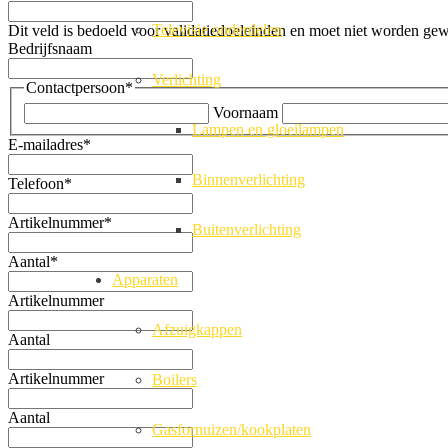
Televisie onderdelen
Dit veld is bedoeld voor validatiedoeleinden en moet niet worden gew
Bedrijfsnaam
Verlichting
Contactpersoon
*
Voornaam
Lampen en gloeilampen
E-mailadres
*
Binnenverlichting
Telefoon
*
Artikelnummer
*
Buitenverlichting
Aantal
*
Apparaten
Artikelnummer
Afzuigkappen
Aantal
Artikelnummer
Boilers
Aantal
Gasfornuizen/kookplaten