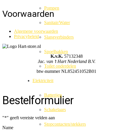
Pompen
Voorwaarden
Sanitair/Water
Algemene voorwaarden
Privacybeleid
Slangverbinders
Spoelbakken
K.v.K.
57132348
Jac. van ’t Hart Nederland B.V.
Toilet onderdelen
btw-nummer NL852451052B01
Elektriciteit
Batterijen
Bestelformulier
Schakelaars
"
*
" geeft vereiste velden aan
Stopcontacten/stekkers
Name