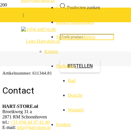
info@hart-store.nl
Gaskoppelingen
Producten zoeken
|
Hep2O koppelingen
Zelfklevende plint 2,
+31(0)6 44974146
Speedfit koppelingen
Lido
Kranen
BESTELLEN
Badkamer
Artikelnummer:
611344.81
Bad
Contact
Douche
HART-STORE.nl
Wastafel
Broeikweg 31 a
2871 RM Schoonhoven
tel.:
+31 (0)6 44 97 41 46
Keuken
E-mail:
info@hart-store.nl